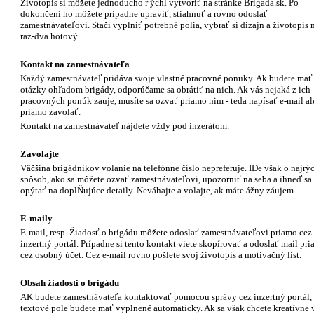
Životopis si môžete jednoducho r ýchl vytvoriť na stránke Brigada.sk. Po
dokončení ho môžete prípadne upraviť, stiahnuť a rovno odoslať
zamestnávateľovi. Stačí vyplniť potrebné polia, vybrať si dizajn a životopis 
raz-dva hotový.
Kontakt na zamestnávateľa
Každý zamestnávateľ pridáva svoje vlastné pracovné ponuky. Ak budete mať
otázky ohľadom brigády, odporúčame sa obrátiť na nich. Ak vás nejaká z ich
pracovných ponúk zauje, musíte sa ozvať priamo nim - teda napísať e-mail a
priamo zavolať.
Kontakt na zamestnávateľ nájdete vždy pod inzerátom.
Zavolajte
Väčšina brigádnikov volanie na telefónne číslo nepreferuje. IDe však o najrýc
spôsob, ako sa môžete ozvať zamestnávateľovi, upozorniť na seba a ihneď sa
opýtať na doplŇujúce detaily. Neváhajte a volajte, ak máte ážny záujem.
E-maily
E-mail, resp. Žiadosť o brigádu môžete odoslať zamestnávateľovi priamo cez
inzertný portál. Prípadne si tento kontakt viete skopírovať a odoslať mail pr
cez osobný účet. Cez e-mail rovno pošlete svoj životopis a motivačný list.
Obsah žiadosti o brigádu
AK budete zamestnávateľa kontaktovať pomocou správy cez inzertný portál,
textové pole budete mať vyplnené automaticky. Ak sa však chcete kreatívne 