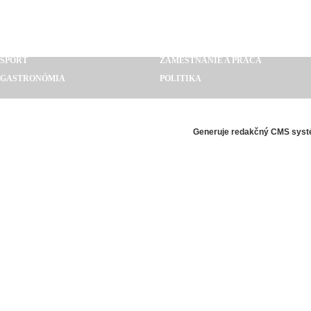
BÝVANIE A REALITY
STAVEBNÍCTVO
CESTOVANIE
PRIEMYSEL
SLUŽBY A REMESLÁ
VZDELÁVANIE A VEDA
ŠPORT
ZAMESTNANIE A PRÁCA
GASTRONÓMIA
POLITIKA
AURAKNIHY.SK
GLOBAL SERVICES SLOVAKIA
POCTIVESEO.SK
Generuje
redakčný CMS syst