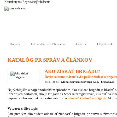
Kontaktuj nás
Registrácia
|
Prihlásenie
Domov
Info o službe a PR servis
Cenník
Objednávka
KATALÓG PR SPRÁV A ČLÁNKOV
AKO ZÍSKAŤ BRIGÁDU?
Ozvite sa zamestnávateľovi a pošlite žiadosť o brigád
25.01.2023 |
Global Services Slovakia s.r.o.
|
brigada.sk
Najrýchlejším a najjednoduchším spôsobom, ako získaať brigádu je hľadať n
inzertných portáloch, ako je Brigada.sk Stačí sa zaregistrovať, kliknúť na inze
napísať alebo zavolať zamestnávateľovi a
odoslať žiadosť o brigádu
. Ako z
Vytvorte si životopis
Ešte predtým, ako budete odosielať žiadoasť o brigádu, pripravte si životopis