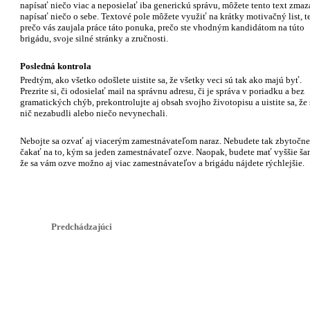
napísať niečo viac a neposielať iba generickú správu, môžete tento text zmaz
napísať niečo o sebe. Textové pole môžete využiť na krátky motivačný list, t
prečo vás zaujala práce táto ponuka, prečo ste vhodným kandidátom na túto
brigádu, svoje silné stránky a zručnosti.
Posledná kontrola
Predtým, ako všetko odošlete uistite sa, že všetky veci sú tak ako majú byť.
Prezrite si, či odosielať mail na správnu adresu, či je správa v poriadku a bez
gramatických chýb, prekontrolujte aj obsah svojho životopisu a uistite sa, že 
nič nezabudli alebo niečo nevynechali.
Nebojte sa ozvať aj viacerým zamestnávateľom naraz. Nebudete tak zbytočne
čakať na to, kým sa jeden zamestnávateľ ozve. Naopak, budete mať vyššie ša
že sa vám ozve možno aj viac zamestnávateľov a brigádu nájdete rýchlejšie.
Predchádzajúci
AUTO MOTO
POĽNOHOSPODÁRSTVO