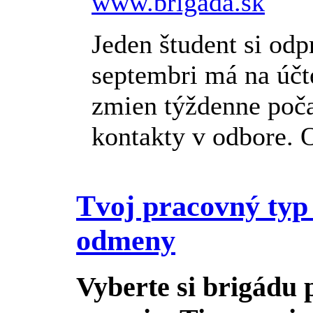
www.brigada.sk
Jeden študent si odp
septembri má na účte
zmien týždenne poča
kontakty v odbore. O
Tvoj pracovný typ 
odmeny
Vyberte si brigádu 