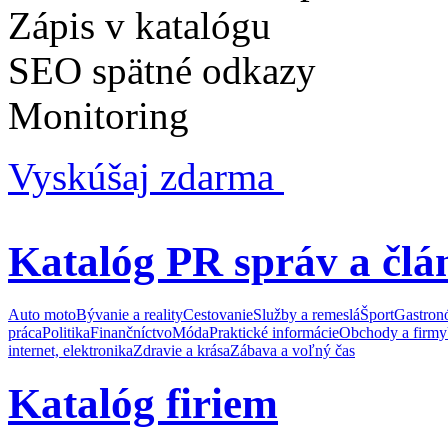
Zápis v katalógu
SEO spätné odkazy
Monitoring
Vyskúšaj zdarma
Katalóg PR správ a člá
Auto moto
Bývanie a reality
Cestovanie
Služby a remeslá
Šport
Gastron
práca
Politika
Finančníctvo
Móda
Praktické informácie
Obchody a firmy
internet, elektronika
Zdravie a krása
Zábava a voľný čas
Katalóg firiem