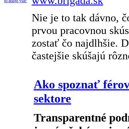
www.brigada.sk
Nie je to tak dávno, 
prvou pracovnou skúse
zostať čo najdlhšie. D
častejšie skúšajú rôzne
Ako spoznať féro
sektore
Transparentné podm