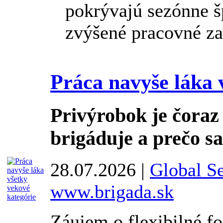
pokrývajú sezónne š
zvýšené pracovné zať
Práca navyše láka 
Privýrobok je čoraz 
brigáduje a prečo sa
28.07.2026 |
Global Se
www.brigada.sk
Záujem o flexibilné f