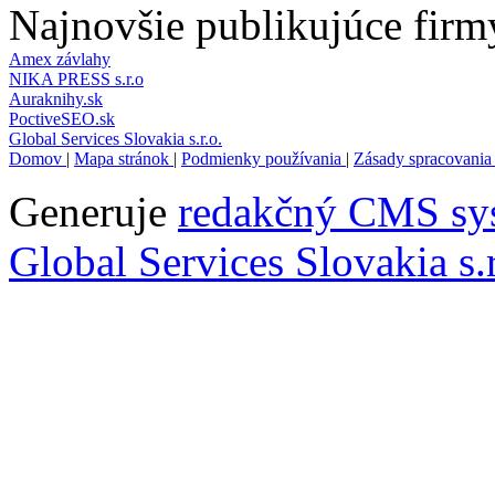
Najnovšie publikujúce firm
Amex závlahy
NIKA PRESS s.r.o
Auraknihy.sk
PoctiveSEO.sk
Global Services Slovakia s.r.o.
Domov
|
Mapa stránok
|
Podmienky používania
|
Zásady spracovania
Generuje
redakčný CMS sy
Global Services Slovakia s.r