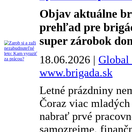
Objav aktuálne br
prehľad pre brigád
super zárobok dom
18.06.2026 |
Global 
www.brigada.sk
Letné prázdniny nemu
Čoraz viac mladých
nabrať prvé pracovné
samozrejme, finančne